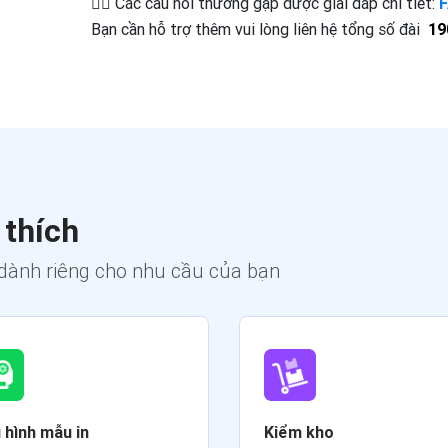
👉🏻 Các câu hỏi thường gặp được giải đáp chi tiết:
Bạn cần hỗ trợ thêm vui lòng liên hệ tổng số đài
19
 thích
dành riêng cho nhu cầu của bạn
 hình mẫu in
Kiểm kho