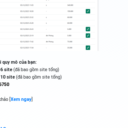
i quy mô của bạn:
6 site
(đã bao gồm site tổng)
a
10 site
(đã bao gồm site tổng)
6750
khảo [
Xem ngay
]