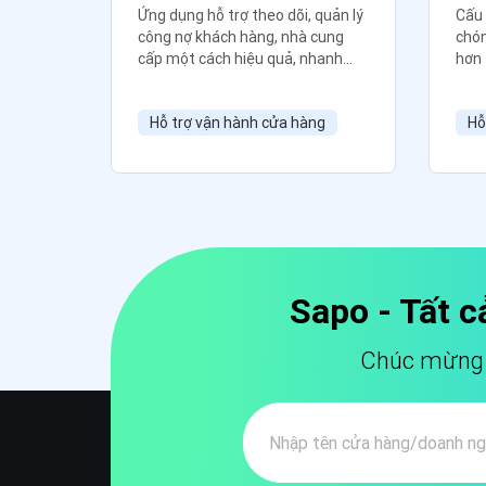
ng hiệu
Ứng dụng hỗ trợ theo dõi, quản lý
Cấu 
công nợ khách hàng, nhà cung
chón
cấp một cách hiệu quả, nhanh
hơn
chóng, chính xác và tiện lợi cho
doanh nghiệp.
ng
Hỗ trợ vận hành cửa hàng
Hỗ
Sapo - Tất c
Chúc mừng b