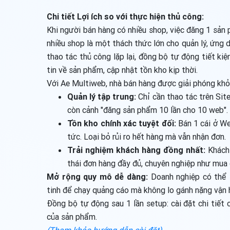
Chi tiết Lợi ích so với thực hiện thủ công:
Khi người bán hàng có nhiều shop, việc đăng 1 sản 
nhiều shop là một thách thức lớn cho quản lý, ứng d
thao tác thủ công lặp lại, đồng bộ tự động tiết ki
tin về sản phẩm, cập nhật tồn kho kịp thời.
Với Ae Multiweb, nhà bán hàng được giải phóng khỏi
Quản lý tập trung:
Chỉ cần thao tác trên Site
còn cảnh "đăng sản phẩm 10 lần cho 10 web".
Tồn kho chính xác tuyệt đối:
Bán 1 cái ở We
tức. Loại bỏ rủi ro hết hàng mà vẫn nhận đơn.
Trải nghiệm khách hàng đồng nhất:
Khách 
thái đơn hàng đầy đủ, chuyên nghiệp như mua ở
Mở rộng quy mô dễ dàng:
Doanh nghiệp có thể 
tinh để chạy quảng cáo mà không lo gánh nặng vận 
Đồng bộ tự động sau 1 lần setup: cài đặt chi tiết c
của sản phẩm.