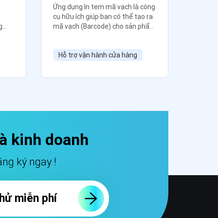
Ứng dụng In tem mã vạch là công
Đăng b
cụ hữu ích giúp bạn có thể tạo ra
sản ph
g
mã vạch (Barcode) cho sản phẩm
TikTok 
và in tem ra dễ dàng, nhanh
kiệm thờ
chóng.
đồng b
Hỗ trợ vận hành cửa hàng
Hỗ tr
và kinh doanh
ng ký ngay !
hử miễn phí