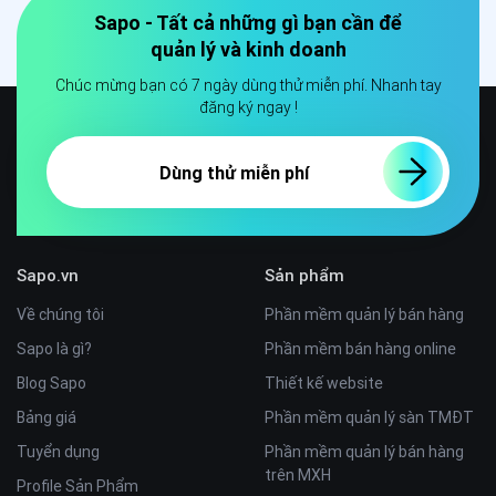
Sapo - Tất cả những gì bạn cần để
quản lý và kinh doanh
Chúc mừng bạn có 7 ngày dùng thử miễn phí. Nhanh tay
đăng ký ngay !
Dùng thử miễn phí
Sapo.vn
Sản phẩm
Về chúng tôi
Phần mềm quản lý bán hàng
Sapo là gì?
Phần mềm bán hàng online
Blog Sapo
Thiết kế website
Bảng giá
Phần mềm quản lý sàn TMĐT
Tuyển dụng
Phần mềm quản lý bán hàng
trên MXH
Profile Sản Phẩm