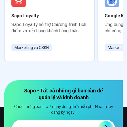
Sapo Loyalty
Google Ma
Sapo Loyalty hỗ trợ Chương trình tích
Ứng dụng g
điểm và xếp hạng khách hàng thân
chỉ công ty
thiết, giúp cửa hàng của bạn gia tăng
phòng giao 
sự hài lòng của khách hàng.
Map
Marketing và CSKH
Marketing
Sapo - Tất cả những gì bạn cần để
quản lý và kinh doanh
Chúc mừng bạn có 7 ngày dùng thử miễn phí. Nhanh tay
đăng ký ngay !