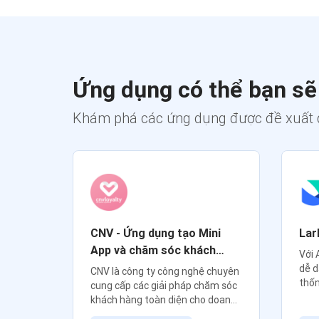
Ứng dụng có thể bạn sẽ
Khám phá các ứng dụng được đề xuất 
S cho
CNV - Ứng dụng tạo Mini
Lar
App và chăm sóc khách
Với 
hàng
dễ d
hiệp
CNV là công ty công nghệ chuyên
thốn
in
cung cấp các giải pháp chăm sóc
viết
ch hàng
khách hàng toàn diện cho doanh
ình
nghiệp.