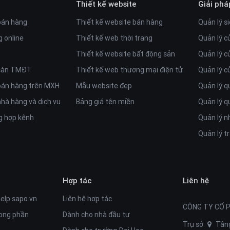
Thiết kế website
Giải phá
bán hàng
Thiết kế website bán hàng
Quản lý si
 online
Thiết kế web thời trang
Quản lý c
Thiết kế website bất động sản
Quản lý c
 sàn TMĐT
Thiết kế web thương mại điện tử
Quản lý 
bán hàng trên MXH
Mẫu website đẹp
Quản lý q
hà hàng và dịch vụ
Bảng giá tên miền
Quản lý q
 hợp kênh
Quản lý n
Quản lý t
Hợp tác
Liên hệ
help.sapo.vn
Liên hệ hợp tác
CÔNG TY CỔ 
rong phần
Dành cho nhà đầu tư
Trụ sở
Tầng