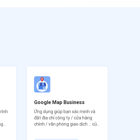
Google Map Business
Nhập d
nền t
rình
Ứng dụng giúp bạn xác minh và
đặt địa chỉ công ty / cửa hàng
Dịch vụ
ng
chính / văn phòng giao dịch ... của
các nền
của
bạn lên Google Map
bạn tiết