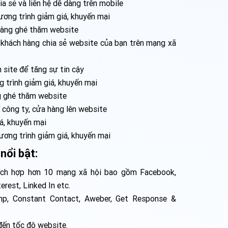
a sẻ và liên hệ dễ dàng trên mobile
ương trình giảm giá, khuyến mại
hàng ghé thăm website
khách hàng chia sẻ website của bạn trên mạng xã
 site để tăng sự tin cậy
g trình giảm giá, khuyến mại
ng ghé thăm website
í công ty, cửa hàng lên website
á, khuyến mại
ương trình giảm giá, khuyến mại
nổi bật:
ích hợp hơn 10 mạng xã hội bao gồm Facebook,
erest, Linked In etc.
imp, Constant Contact, Aweber, Get Response &
đến tốc độ website.