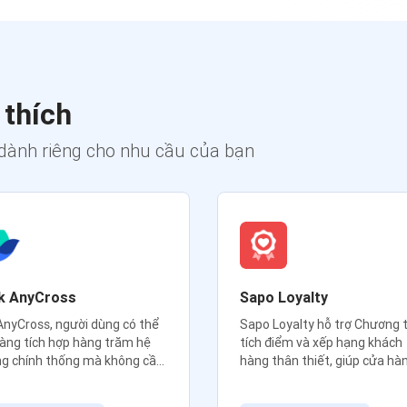
 thích
dành riêng cho nhu cầu của bạn
k AnyCross
Sapo Loyalty
AnyCross, người dùng có thể
Sapo Loyalty hỗ trợ Chương t
àng tích hợp hàng trăm hệ
tích điểm và xếp hạng khách
g chính thống mà không cần
hàng thân thiết, giúp cửa hà
 mã phức tạp.
của bạn gia tăng sự hài lòng 
khách hàng.