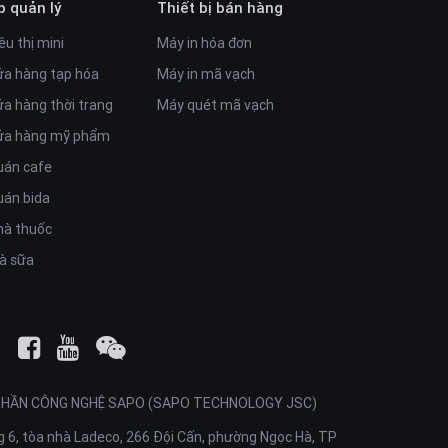
p quản lý
Thiết bị bán hàng
êu thị mini
Máy in hóa đơn
ửa hàng tạp hóa
Máy in mã vạch
ửa hàng thời trang
Máy quét mã vạch
cửa hàng mỹ phẩm
uán cafe
uán bida
hà thuốc
rà sữa
PHẦN CÔNG NGHỆ SAPO (SAPO TECHNOLOGY JSC)
 6, tòa nhà Ladeco, 266 Đội Cấn, phường Ngọc Hà, TP